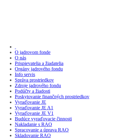
O jadrovom fonde
O nás
Prispievatelia a žiadatelia
Orgány jadrového fondu
Info servis
Správa prostriedkov
Zdroje jadrového fondu
Podúčty a žiadosti
Poskytovanie finančných prostriedkov
Vyraďovanie JE
Vyraďovanie JE A1
Vyraďovanie JE V1
Budúce vyraďovacie činnosti
Nakladanie s RAO
Spracovanie a úprava RAO
Skladovanie RAO