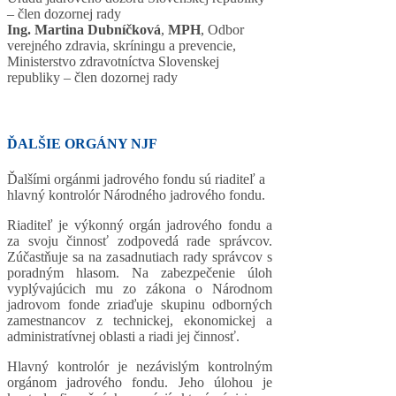
– člen dozornej rady
Ing. Martina Dubníčková
,
MPH
, Odbor
verejného zdravia, skríningu a prevencie,
Ministerstvo zdravotníctva Slovenskej
republiky – člen dozornej rady
ĎALŠIE ORGÁNY NJF
Ďalšími orgánmi jadrového fondu sú riaditeľ a
hlavný kontrolór Národného jadrového fondu.
Riaditeľ je výkonný orgán jadrového fondu a
za svoju činnosť zodpovedá rade správcov.
Zúčastňuje sa na zasadnutiach rady správcov s
poradným hlasom. Na zabezpečenie úloh
vyplývajúcich mu zo zákona o Národnom
jadrovom fonde zriaďuje skupinu odborných
zamestnancov z technickej, ekonomickej a
administratívnej oblasti a riadi jej činnosť.
Hlavný kontrolór je nezávislým kontrolným
orgánom jadrového fondu. Jeho úlohou je