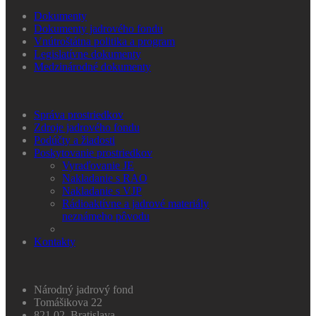
Dokumenty
Dokumenty jadrového fondu
Vnútroštátna politika a program
Legislatívne dokumenty
Medzinárodné dokumenty
Správa prostriedkov
Zdroje jadrového fondu
Podúčty a žiadosti
Poskytovanie prostriedkov
Vyraďovanie JE
Nakladanie s RAO
Nakladanie s VJP
Rádioaktívne a jadrové materiály
neznámeho pôvodu
Kontakty
Národný jadrový fond
Tomášikova 22
821 02 Bratislava