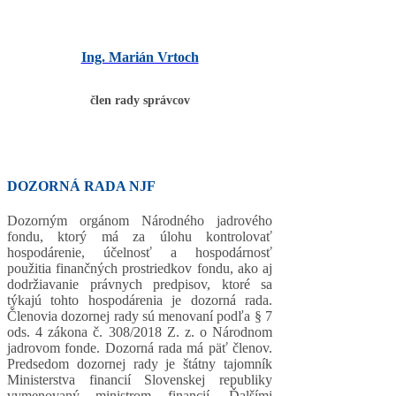
Ing. Marián Vrtoch
člen rady správcov
DOZORNÁ RADA NJF
Dozorným orgánom Národného jadrového
fondu, ktorý má za úlohu kontrolovať
hospodárenie, účelnosť a hospodárnosť
použitia finančných prostriedkov fondu, ako aj
dodržiavanie právnych predpisov, ktoré sa
týkajú tohto hospodárenia je dozorná rada.
Členovia dozornej rady sú menovaní podľa § 7
ods. 4 zákona č. 308/2018 Z. z. o Národnom
jadrovom fonde. Dozorná rada má päť členov.
Predsedom dozornej rady je štátny tajomník
Ministerstva financií Slovenskej republiky
vymenovaný ministrom financií. Ďalšími