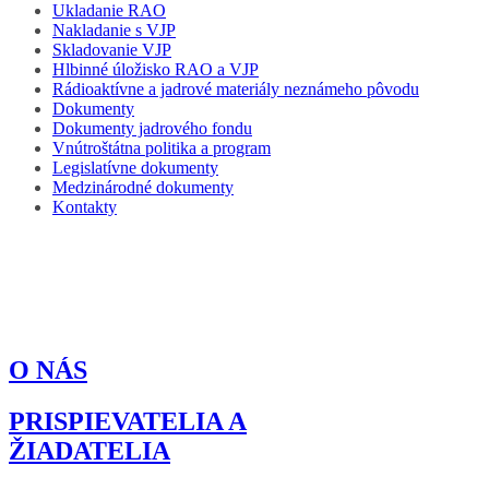
Ukladanie RAO
Nakladanie s VJP
Skladovanie VJP
Hlbinné úložisko RAO a VJP
Rádioaktívne a jadrové materiály neznámeho pôvodu
Dokumenty
Dokumenty jadrového fondu
Vnútroštátna politika a program
Legislatívne dokumenty
Medzinárodné dokumenty
Kontakty
Orgány jadrového fondu
O NÁS
PRISPIEVATELIA A
ŽIADATELIA