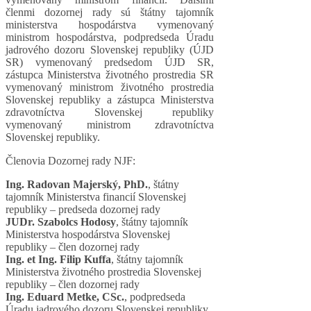
členmi dozornej rady sú štátny tajomník
ministerstva hospodárstva vymenovaný
ministrom hospodárstva, podpredseda Úradu
jadrového dozoru Slovenskej republiky (ÚJD
SR) vymenovaný predsedom ÚJD SR,
zástupca Ministerstva životného prostredia SR
vymenovaný ministrom životného prostredia
Slovenskej republiky a zástupca Ministerstva
zdravotníctva Slovenskej republiky
vymenovaný ministrom zdravotníctva
Slovenskej republiky.
Členovia Dozornej rady NJF:
Ing. Radovan Majerský, PhD.
, štátny
tajomník Ministerstva financií Slovenskej
republiky – predseda dozornej rady
JUDr. Szabolcs Hodosy
, štátny tajomník
Ministerstva hospodárstva Slovenskej
republiky – člen dozornej rady
Ing. et Ing. Filip Kuffa
, štátny tajomník
Ministerstva životného prostredia Slovenskej
republiky – člen dozornej rady
Ing. Eduard Metke, CSc.
, podpredseda
Úradu jadrového dozoru Slovenskej republiky