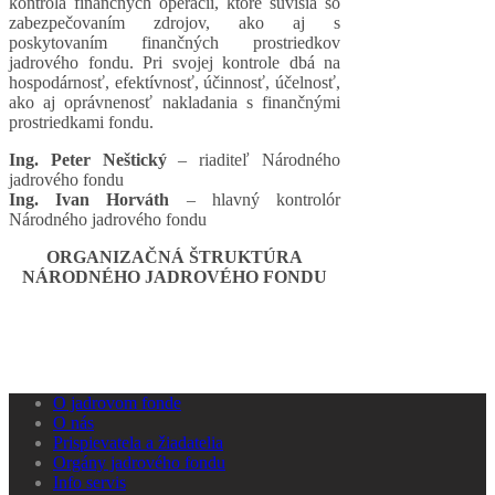
kontrola finančných operácií, ktoré súvisia so
zabezpečovaním zdrojov, ako aj s
poskytovaním finančných prostriedkov
jadrového fondu. Pri svojej kontrole dbá na
hospodárnosť, efektívnosť, účinnosť, účelnosť,
ako aj oprávnenosť nakladania s finančnými
prostriedkami fondu.
Ing. Peter Neštický
– riaditeľ Národného
jadrového fondu
Ing. Ivan Horváth
– hlavný kontrolór
Národného jadrového fondu
ORGANIZAČNÁ ŠTRUKTÚRA
NÁRODNÉHO JADROVÉHO FONDU
O jadrovom fonde
O nás
Prispievatela a žiadatelia
Orgány jadrového fondu
Info servis