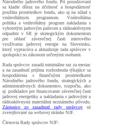
Národného jadrového fondu. Pri posudzovaní
sa kladie dôraz na účelnosť a hospodárnosť
použitia prostriedkov fondu, ako aj na súlad s
vnútroštátnym programom. Vnútroštátna
politika a vnútroštátny program nakladania s
vyhoretým jadrovým palivom a rádioaktívnymi
odpadmi v SR je strategickým dokumentom
pre oblasť záverečnej časti mierového
využívania jadrovej energie na Slovensku,
ktorý vypracúva a aktualizuje rada správcov v
spolupráci so zákonom určenými osobami.
Rada správcov zasadá minimálne raz za mesiac
a na zasadnutí prijíma rozhodnutia týkajúce sa
hospodárenia s finančnými prostriedkami
Národného jadrového fondu, strategických a
administratívnych dokumentov, rozpočtu, ako
aj podkladov pre financovanie záverečnej časti
jadrovej energetiky a nakladania s jadrovými a
rádioaktívnymi materiálmi neznámeho pôvodu.
Zápisnice zo zasadnutí rady správcov
sú
zverejňované na webovej stránke NJF.
Členovia Rady správcov NJF: