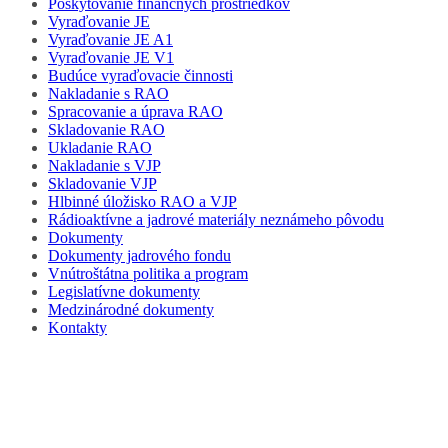
Poskytovanie finančných prostriedkov
Vyraďovanie JE
Vyraďovanie JE A1
Vyraďovanie JE V1
Budúce vyraďovacie činnosti
Nakladanie s RAO
Spracovanie a úprava RAO
Skladovanie RAO
Ukladanie RAO
Nakladanie s VJP
Skladovanie VJP
Hlbinné úložisko RAO a VJP
Rádioaktívne a jadrové materiály neznámeho pôvodu
Dokumenty
Dokumenty jadrového fondu
Vnútroštátna politika a program
Legislatívne dokumenty
Medzinárodné dokumenty
Kontakty
Vyraďovanie JE V1