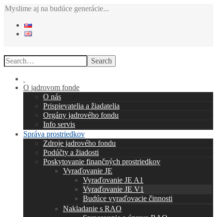
Myslime aj na budúce generácie...
Search
O jadrovom fonde
O nás
Prispievatelia a žiadatelia
Orgány jadrového fondu
Info servis
Správa prostriedkov
Zdroje jadrového fondu
Podúčty a žiadosti
Poskytovanie finančných prostriedkov
Vyraďovanie JE
Vyraďovanie JE A1
Vyraďovanie JE V1
Budúce vyraďovacie činnosti
Nakladanie s RAO