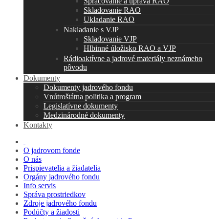
Spracovanie a úprava RAO
Skladovanie RAO
Ukladanie RAO
Nakladanie s VJP
Skladovanie VJP
Hlbinné úložisko RAO a VJP
Rádioaktívne a jadrové materiály neznámeho
pôvodu
Dokumenty
Dokumenty jadrového fondu
Vnútroštátna politika a program
Legislatívne dokumenty
Medzinárodné dokumenty
Kontakty
O jadrovom fonde
O nás
Prispievatelia a žiadatelia
Orgány jadrového fondu
Info servis
Správa prostriedkov
Zdroje jadrového fondu
Podúčty a žiadosti