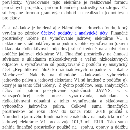
prevádzky. Vyraďovanie tejto elekrárne je realizované formou
parciálnych projektov, pričom finančné prostriedky zo zdrojov EÚ
sú čerpané formou grantových dohôd na realizáciu jednotlivých
projektov.
Časť nákladov je hradená aj z Národného jadrového fondu, ktorý
vytvára zo zdrojov
účelové podúčty a analytické účty
. Finančné
prostriedky určené na vyraďovanie jadrovej elektrárne V1 a
nakladanie s rádioaktívnymi odpadmi z tohto vyraďovania (okrem
ukladania rádioaktívnych odpadov) sú sústredené na analytickom
podúčte jadrovej elektrárne V1. Finančné prostriedky na činnosti
súvisiace s ukladaním nízkoaktívnych a veľmi nízkoaktívnych
odpadov z vyraďovania sú poskytované z podúčtu e) analytický
účet „Republikové úložisko rádioaktívnych odpadov v lokalite
Mochovce“. Náklady na dlhodobé skladovanie vyhoretého
jadrového paliva z jadrovej elektrárne V1 sú hradené z podúčtu g),
ktorý je na tento účel určený. Z týchto podúčtov, resp. analytických
účtov sú potom poskytované spoločnosti JAVYS, a. s.
zabezpečujúcej celý proces vyraďovania, nakladania s
rádioaktívnymi odpadmi z tohto vyraďovania a skladovania
vyhoretého jadrového paliva. Celková suma finančných
prostriedkov od roku 1997 do konca roku 2018 použitá z
Národného jadrového fondu na krytie nákladov na analytickom účte
jadrovej elektrárne V1 predstavuje 101,3 mil. EUR. Táto suma
zahŕňa finančné prostriedky použité na správu, opravy a údržbu