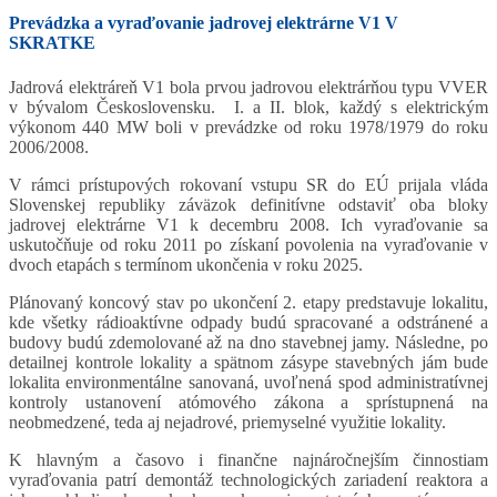
Prevádzka a vyraďovanie jadrovej elektrárne V1 V
SKRATKE
Jadrová elektráreň V1 bola prvou jadrovou elektrárňou typu VVER
v bývalom Československu. I. a II. blok, každý s elektrickým
výkonom 440 MW boli v prevádzke od roku 1978/1979 do roku
2006/2008.
V rámci prístupových rokovaní vstupu SR do EÚ prijala vláda
Slovenskej republiky záväzok definitívne odstaviť oba bloky
jadrovej elektrárne V1 k decembru 2008. Ich vyraďovanie sa
uskutočňuje od roku 2011 po získaní povolenia na vyraďovanie v
dvoch etapách s termínom ukončenia v roku 2025.
Plánovaný koncový stav po ukončení 2. etapy predstavuje lokalitu,
kde všetky rádioaktívne odpady budú spracované a odstránené a
budovy budú zdemolované až na dno stavebnej jamy. Následne, po
detailnej kontrole lokality a spätnom zásype stavebných jám bude
lokalita environmentálne sanovaná, uvoľnená spod administratívnej
kontroly ustanovení atómového zákona a sprístupnená na
neobmedzené, teda aj nejadrové, priemyselné využitie lokality.
K hlavným a časovo i finančne najnáročnejším činnostiam
vyraďovania patrí demontáž technologických zariadení reaktora a