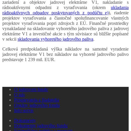
zariadení a objektov jadrovej elektrárne V1, nakladanie s
rádioaktívnymi odpadmi z vyraďovania (okrem
ukladania
rádioaktívnych odpadov poskytovaných z podúčtu e)
), riadenie
projektov vyraďovania a čiastočné spolufinancovanie vlastných
projektov vyraďovania popri zdrojoch z EÚ. Finančné prostriedky
vynakladané na skladovanie vyhoretého jadrového paliva z jadrovej
elektrárne V1 a investičné akcie s tým súvisiace sú bližšie popísané
v sekcii
skladovania vyhoretého jadrového paliva
.
Celková predpokladaná výška nákladov na samotné vyradenie
jadrovej elektrárne V1 bez nákladov na vyhoreté jadrového palivo
predstavuje 1 239 mil. EUR.
O jadrovom fonde
O nás
Prispievatela a žiadatelia
Orgány jadrového fondu
Info servis
Dokumenty
Dokumenty jadrového fondu
Vnútroštátna politika a program