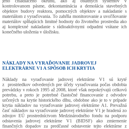
jeho chladiaceho okruhu, ako aj ostatných systémov v
kontrolovanom pásme, dekontaminácia a demolácia stavebných
objektov budovy reaktora, pomocných objektov a nakladanie s
materiálom z vyraďovania. To zahŕňa monitorovanie a uvoľňovanie
materiálov spĺňajúcich limitné hodnoty do životného prostredia ako
aj komplexné nakladanie s rádioaktívnymi odpadmi vrátane ich
konečného uloženia v úložisku.
NÁKLADY NA VYRAĎOVANIE JADROVEJ
ELEKTRÁRNE V1 A SPÔSOB ICH KRYTIA
Náklady na vyraďovanie jadrovej elektrárne V1 sú kryté
z prostriedkov odvedených pre účely vyraďovania počas obdobia
prevádzky v rokoch 1995 až 2008, ktoré však nepokrývajú celkovú
potrebu, a preto je potrebné čiastočné financovanie z odvodov
určených na krytie historického dlhu, obdobne ako je to v prípade
krytia nákladov na vyraďovanie jadrovej elektrárne A1. Prevažná
časť nákladov na vyraďovanie jadrovej elektrárne V1 je hradená zo
zdrojov EÚ prostredníctvom Medzinárodného fondu na podporu
odstavenia jadrovej elektrárne V1 (BIDSF) ako zmiernenie
finančných dopadov za predčasné odstavenie tejto elektrárne z