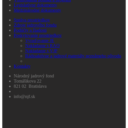
Legislatívne dokumenty
Medzinárodné dokumenty
Správa prostriedkov
Zdroje jadrového fondu
Podúčty a žiadosti
Poskytovanie prostriedkov
Vyraďovanie JE
Nakladanie s RAO
Nakladanie s VJP
Rádioaktívne a jadrové materiály neznámeho pôvodu
Kontakty
Národný jadrový fond
Tomášikova 22
821 02 Bratislava
info@njf.sk