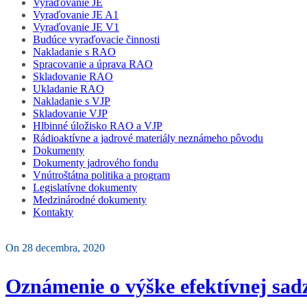
Vyraďovanie JE
Vyraďovanie JE A1
Vyraďovanie JE V1
Budúce vyraďovacie činnosti
Nakladanie s RAO
Spracovanie a úprava RAO
Skladovanie RAO
Ukladanie RAO
Nakladanie s VJP
Skladovanie VJP
Hlbinné úložisko RAO a VJP
Rádioaktívne a jadrové materiály neznámeho pôvodu
Dokumenty
Dokumenty jadrového fondu
Vnútroštátna politika a program
Legislatívne dokumenty
Medzinárodné dokumenty
Kontakty
On 28 decembra, 2020
Oznámenie o výške efektívnej sad