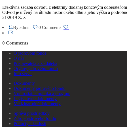
Efektívna sadzba odvodu z elektriny dodanej koncovým odberateľom p
Odvod je určený na úhradu historického dlhu a jeho výška a podrobno
21/2019 Z. z.
By admin
0 Comments
0 Comments
O jadrovom fonde
O nás
Prispievatela a žiadatelia
Orgány jadrového fondu
Info servis
Dokumenty
Dokumenty jadrového fondu
Vnútroštátna politika a program
Legislatívne dokumenty
Medzinárodné dokumenty
Správa prostriedkov
Zdroje jadrového fondu
Podúčty a žiadosti