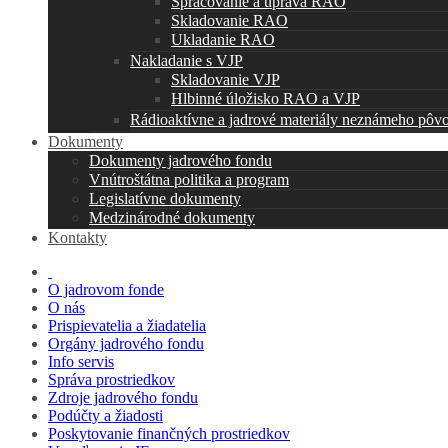
Spracovanie a úprava RAO
Skladovanie RAO
Ukladanie RAO
Nakladanie s VJP
Skladovanie VJP
Hlbinné úložisko RAO a VJP
Rádioaktívne a jadrové materiály neznámeho pôv
Dokumenty
Dokumenty jadrového fondu
Vnútroštátna politika a program
Legislatívne dokumenty
Medzinárodné dokumenty
Kontakty
O jadrovom fonde
O nás
Prispievatelia a žiadatelia
Orgány jadrového fondu
Info servis
Správa prostriedkov
Zdroje jadrového fondu
Podúčty a žiadosti
Poskytovanie finančných prostriedkov