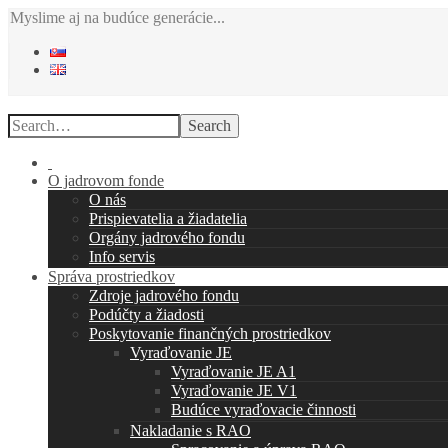
Myslime aj na budúce generácie...
Search
O jadrovom fonde
O nás
Prispievatelia a žiadatelia
Orgány jadrového fondu
Info servis
Správa prostriedkov
Zdroje jadrového fondu
Podúčty a žiadosti
Poskytovanie finančných prostriedkov
Vyraďovanie JE
Vyraďovanie JE A1
Vyraďovanie JE V1
Budúce vyraďovacie činnosti
Nakladanie s RAO